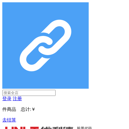
登录
注册
件商品 总计:
￥
去结算