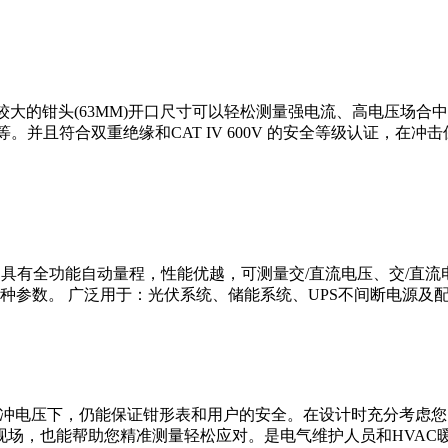
表。较大的钳头(63MM)开口尺寸可以轻松测量强电流、高电压
等。并且符合双重绝缘和CAT IV 600V 的安全等级认证，
流钳形表；它具有全功能自动量程，性能优越，可测量交/直流电压、交
种参数。 广泛用于：光伏系统、储能系统、UPS不间断电源及
瞬态脉冲电压下，仍能保证钳形表和用户的安全。在设计时充分考虑
现场，也能帮助您精准测量轻松应对。是电气维护人员和HVAC