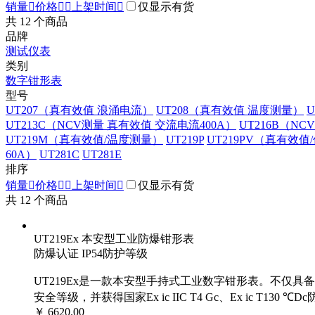
销量

价格


上架时间

仅显示有货
共
12
个商品
品牌
测试仪表
类别
数字钳形表
型号
UT207（真有效值 浪涌电流）
UT208（真有效值 温度测量）
UT213C（NCV测量 真有效值 交流电流400A）
UT216B（NC
UT219M（真有效值/温度测量）
UT219P
UT219PV（真有效值
60A）
UT281C
UT281E
排序
销量

价格


上架时间

仅显示有货
共
12
个商品
UT219Ex 本安型工业防爆钳形表
防爆认证 IP54防护等级
UT219Ex是一款本安型手持式工业数字钳形表。不仅具备钳
安全等级，并获得国家Ex ic IIC T4 Gc、Ex ic 
￥ 6620.00