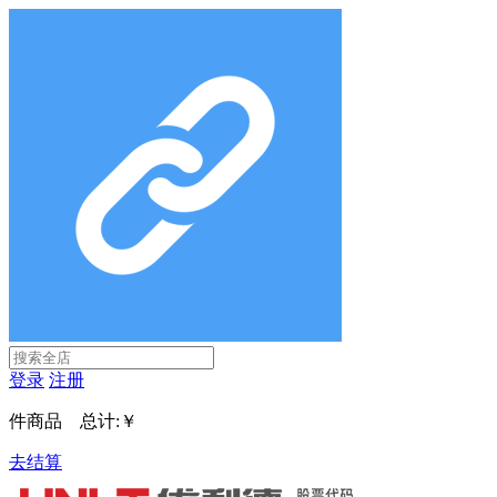
登录
注册
件商品 总计:
￥
去结算