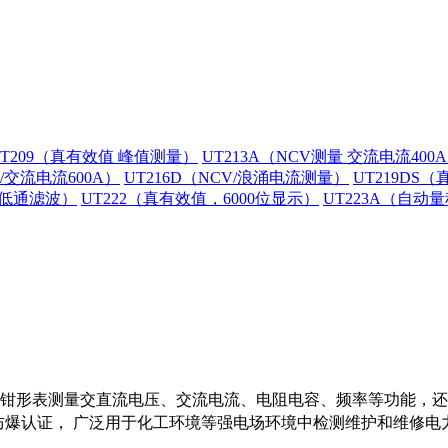
UT209（真有效值 峰值测量）
UT213A（NCV测量 交流电流400
V/交流电流600A）
UT216D（NCV/浪涌电流测量）
UT219DS
/低通滤波）
UT222（真有效值，6000位显示）
UT223A（自动
形表测量交直流电压、交流电流、电阻电容、频率等功能，还具备防水防尘、
T130 ℃Dc防爆认证， 广泛用于化工环境等强电场环境中检测维护和维修