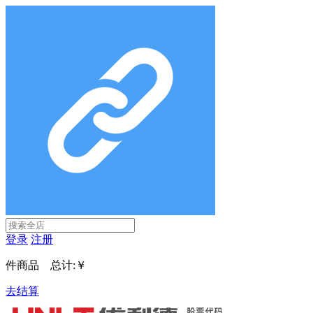
登录
注册
件商品 总计:
￥
去结算