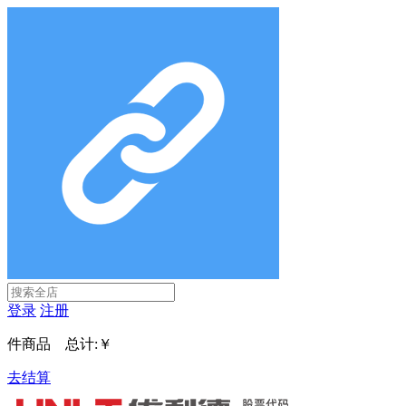
登录
注册
件商品 总计:
￥
去结算