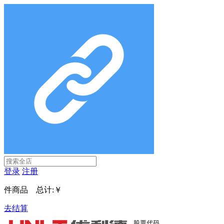
登录
注册
件商品 总计:
￥
去结算