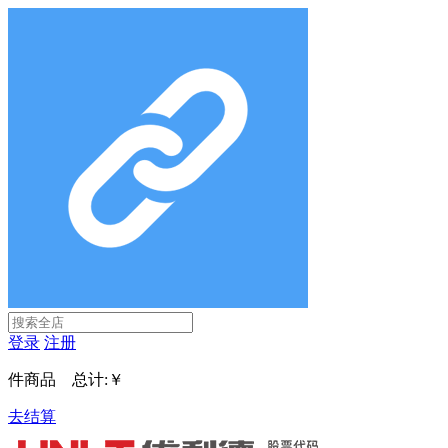
登录
注册
件商品 总计:
￥
去结算