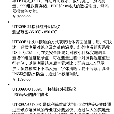
率TFT彩色LCD、日期时间显示、扳机锁定、预约测
量、999组数据存储、PDF和csv格式的数据输出、蜂鸣
器报警等功能。
￥ 3090.00
UT309E 非接触红外测温仪
测温范围-35.0℃ - 850.0℃
UT309E能以非接触的方式获取物体表面温度，用户可快
速、轻松测量难以企及之处的温度。红外测温距离系数
DS比为20:1，可在更安全距离处对较小目标实施测量。
新增99组温度记录点，可在测量过程中对测得温度值进
行存储，以便测量结束后查看对比；配有EBTN显示
屏，负显模式下不易反光，字体清晰，易于阅读；具备
IP65级别防水防尘，通过3m跌落测试。
￥ 1590.00
UT309A/UT309C 非接触红外测温仪
IP65等级的防尘防水
UT309A/UT309C是优利德首款达到IP65防护等级并能通
过三米跌落测试的专业红外测温仪。通过深入的实地走