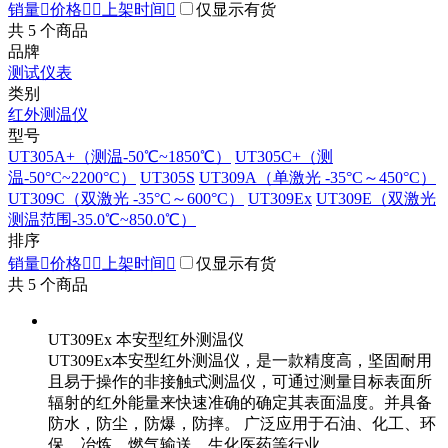
销量

价格


上架时间

仅显示有货
共
5
个商品
品牌
测试仪表
类别
红外测温仪
型号
UT305A+（测温-50℃~1850℃）
UT305C+（测
温-50°C~2200°C）
UT305S
UT309A（单激光 -35°C～450°C）
UT309C（双激光 -35°C～600°C）
UT309Ex
UT309E（双激光
测温范围-35.0℃~850.0℃）
排序
销量

价格


上架时间

仅显示有货
共
5
个商品
UT309Ex 本安型红外测温仪
UT309Ex本安型红外测温仪，是一款精度高，坚固耐用
且易于操作的非接触式测温仪，可通过测量目标表面所
辐射的红外能量来快速准确的确定其表面温度。并具备
防水，防尘，防爆，防摔。 广泛应用于石油、化工、环
保、冶炼、燃气输送、生化医药等行业。