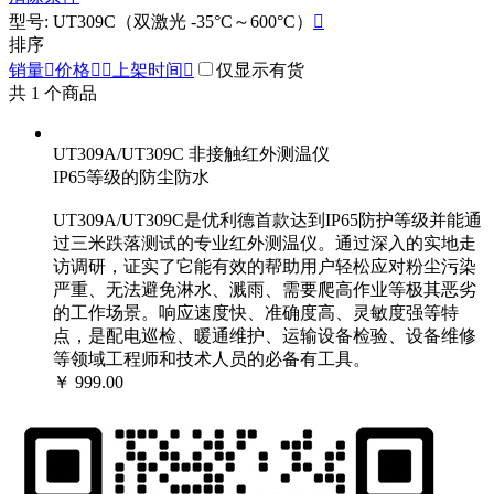
型号: UT309C（双激光 -35°C～600°C）

排序
销量

价格


上架时间

仅显示有货
共
1
个商品
UT309A/UT309C 非接触红外测温仪
IP65等级的防尘防水
UT309A/UT309C是优利德首款达到IP65防护等级并能通
过三米跌落测试的专业红外测温仪。通过深入的实地走
访调研，证实了它能有效的帮助用户轻松应对粉尘污染
严重、无法避免淋水、溅雨、需要爬高作业等极其恶劣
的工作场景。响应速度快、准确度高、灵敏度强等特
点，是配电巡检、暖通维护、运输设备检验、设备维修
等领域工程师和技术人员的必备有工具。
￥ 999.00