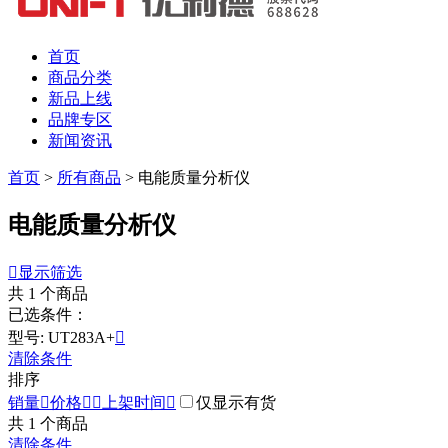
首页
商品分类
新品上线
品牌专区
新闻资讯
首页
>
所有商品
>
电能质量分析仪
电能质量分析仪

显示筛选
共
1
个商品
已选条件：
型号: UT283A+

清除条件
排序
销量

价格


上架时间

仅显示有货
共
1
个商品
清除条件