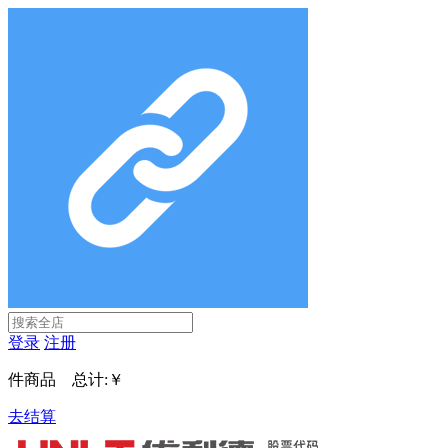
登录
注册
件商品 总计:
￥
去结算