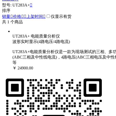
型号: UT283A+

排序
销量

价格


上架时间

仅显示有货
共
1
个商品
UT283A+ 电能质量分析仪
波形实时显示(4路电压/4路电流)
UT283A+电能质量分析仪是一款为现场测试的三相、
(ABC三相及中性线电流)，4路电压(ABC三相电压及
等
￥ 24900.00