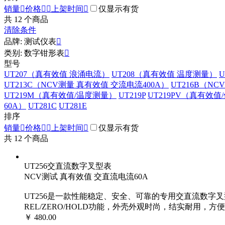
销量

价格


上架时间

仅显示有货
共
12
个商品
清除条件
品牌: 测试仪表

类别: 数字钳形表

型号
UT207（真有效值 浪涌电流）
UT208（真有效值 温度测量）
UT213C（NCV测量 真有效值 交流电流400A）
UT216B（NC
UT219M（真有效值/温度测量）
UT219P
UT219PV（真有效值
60A）
UT281C
UT281E
排序
销量

价格


上架时间

仅显示有货
共
12
个商品
UT256交直流数字叉型表
NCV测试 真有效值 交直流电流60A
UT256是一款性能稳定、安全、可靠的专用交直流数
REL/ZERO/HOLD功能，外壳外观时尚，结实耐用，
￥ 480.00