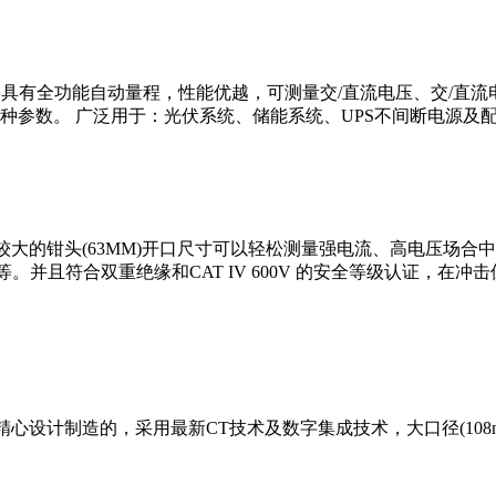
流钳形表；它具有全功能自动量程，性能优越，可测量交/直流电压、交
种参数。 广泛用于：光伏系统、储能系统、UPS不间断电源及
表。较大的钳头(63MM)开口尺寸可以轻松测量强电流、高电压
等。并且符合双重绝缘和CAT IV 600V 的安全等级认证，
设计制造的，采用最新CT技术及数字集成技术，大口径(108mm×1