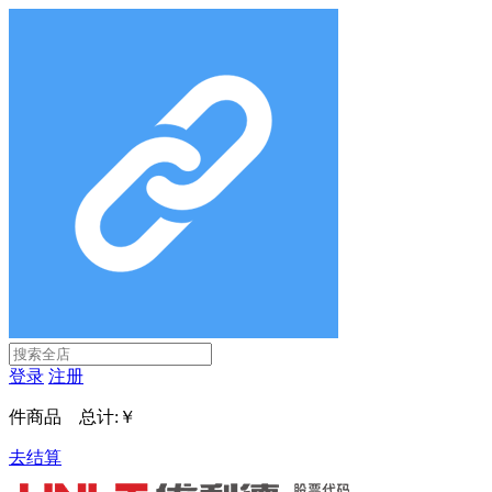
登录
注册
件商品 总计:
￥
去结算