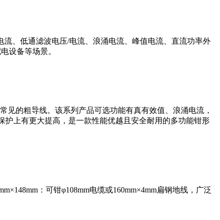
/直流电流、低通滤波电压/电流、浪涌电流、峰值电流、直流功率外
配电设备等场景。
场合中常见的粗导线。该系列产品可选功能有真有效值、浪涌电流，
在冲击保护上有更大提高，是一款性能优越且安全耐用的多功能钳形
48mm：可钳φ108mm电缆或160mm×4mm扁钢地线，广泛