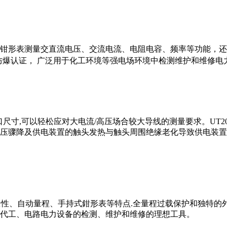
形表测量交直流电压、交流电流、电阻电容、频率等功能，还具备防水防尘、
T130 ℃Dc防爆认证， 广泛用于化工环境等强电场环境中检测维护和维修
mm钳口尺寸,可以轻松应对大电流/高压场合较大导线的测量要求。
压骤降及供电装置的触头发热与触头周围绝缘老化导致供电装置损
安全性、自动量程、手持式鉗形表等特点.全量程过载保护和独特
代工、电路电力设备的检测、维护和维修的理想工具。