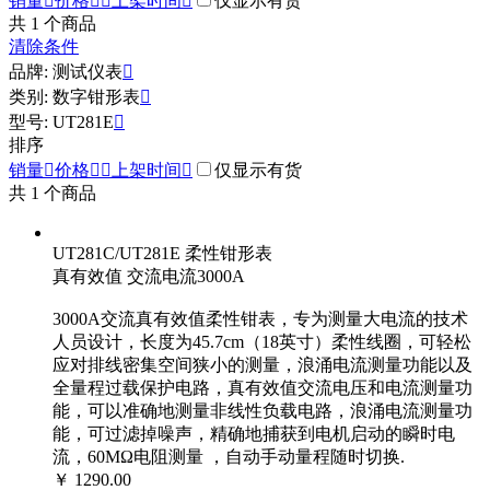
销量

价格


上架时间

仅显示有货
共
1
个商品
清除条件
品牌: 测试仪表

类别: 数字钳形表

型号: UT281E

排序
销量

价格


上架时间

仅显示有货
共
1
个商品
UT281C/UT281E 柔性钳形表
真有效值 交流电流3000A
3000A交流真有效值柔性钳表，专为测量大电流的技术
人员设计，长度为45.7cm（18英寸）柔性线圈，可轻松
应对排线密集空间狭小的测量，浪涌电流测量功能以及
全量程过载保护电路，真有效值交流电压和电流测量功
能，可以准确地测量非线性负载电路，浪涌电流测量功
能，可过滤掉噪声，精确地捕获到电机启动的瞬时电
流，60MΩ电阻测量 ，自动手动量程随时切换.
￥ 1290.00