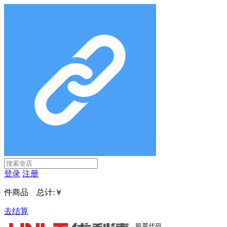
登录
注册
件商品 总计:
￥
去结算