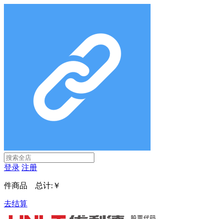
登录
注册
件商品 总计:
￥
去结算