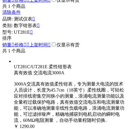
销量

价格


上架时间

仅显示有货
共
1
个商品
清除条件
品牌: 测试仪表

类别: 数字钳形表

型号: UT281E

排序
销量

价格


上架时间

仅显示有货
共
1
个商品
UT281C/UT281E 柔性钳形表
真有效值 交流电流3000A
3000A交流真有效值柔性钳表，专为测量大电流的技术
人员设计，长度为45.7cm（18英寸）柔性线圈，可轻松
应对排线密集空间狭小的测量，浪涌电流测量功能以及
全量程过载保护电路，真有效值交流电压和电流测量功
能，可以准确地测量非线性负载电路，浪涌电流测量功
能，可过滤掉噪声，精确地捕获到电机启动的瞬时电
流，60MΩ电阻测量 ，自动手动量程随时切换.
￥ 1290.00