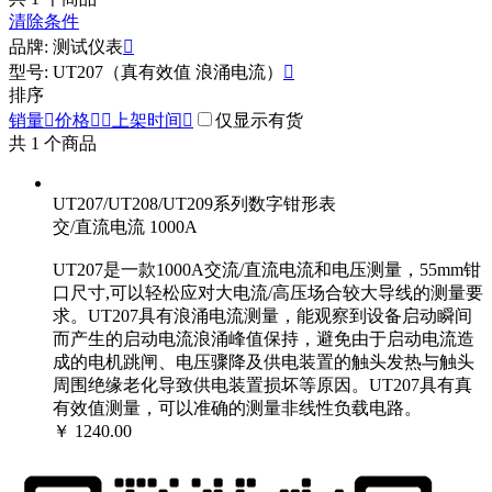
清除条件
品牌: 测试仪表

型号: UT207（真有效值 浪涌电流）

排序
销量

价格


上架时间

仅显示有货
共
1
个商品
UT207/UT208/UT209系列数字钳形表
交/直流电流 1000A
UT207是一款1000A交流/直流电流和电压测量，55mm钳
口尺寸,可以轻松应对大电流/高压场合较大导线的测量要
求。UT207具有浪涌电流测量，能观察到设备启动瞬间
而产生的启动电流浪涌峰值保持，避免由于启动电流造
成的电机跳闸、电压骤降及供电装置的触头发热与触头
周围绝缘老化导致供电装置损坏等原因。UT207具有真
有效值测量，可以准确的测量非线性负载电路。
￥ 1240.00