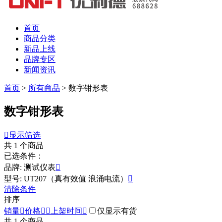
首页
商品分类
新品上线
品牌专区
新闻资讯
首页
>
所有商品
>
数字钳形表
数字钳形表

显示筛选
共
1
个商品
已选条件：
品牌: 测试仪表

型号: UT207（真有效值 浪涌电流）

清除条件
排序
销量

价格


上架时间

仅显示有货
共
1
个商品