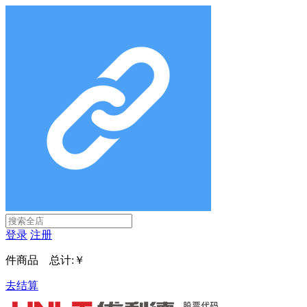
登录
注册
件商品 总计:
￥
去结算