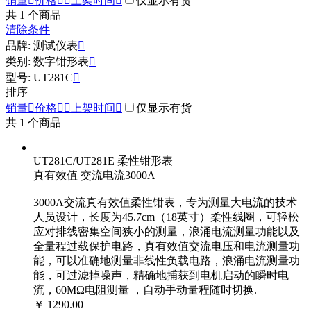
销量

价格


上架时间

仅显示有货
共
1
个商品
清除条件
品牌: 测试仪表

类别: 数字钳形表

型号: UT281C

排序
销量

价格


上架时间

仅显示有货
共
1
个商品
UT281C/UT281E 柔性钳形表
真有效值 交流电流3000A
3000A交流真有效值柔性钳表，专为测量大电流的技术
人员设计，长度为45.7cm（18英寸）柔性线圈，可轻松
应对排线密集空间狭小的测量，浪涌电流测量功能以及
全量程过载保护电路，真有效值交流电压和电流测量功
能，可以准确地测量非线性负载电路，浪涌电流测量功
能，可过滤掉噪声，精确地捕获到电机启动的瞬时电
流，60MΩ电阻测量 ，自动手动量程随时切换.
￥ 1290.00