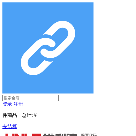
登录
注册
件商品 总计:
￥
去结算