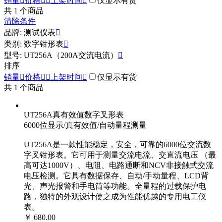
销量

价格


上架时间

仅显示有货
共
1
个商品
清除条件
品牌: 测试仪表

类别: 数字钳形表

型号: UT256A（200A交流电流）

排序
销量

价格


上架时间

仅显示有货
共
1
个商品
UT256A真有效值数字叉形表
6000位显示/真有效值/自动量程测量
UT256A是一款性能稳定，安全，可靠的6000位交流数
字叉钳形表。它可用于测量交流电流、交直流电压 （最
高可达1000V）、电阻、电路通断和NCV非接触式交流
电压检测。它具有数据保存、自动/手动量程、LCD背
光、声光报警和手电筒等功能。全量程的过载保护电
路，独特的外观设计使之成为性能优越的专用电工仪
表。
￥ 680.00