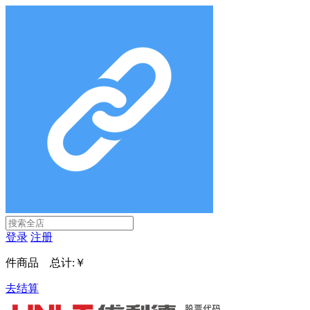
登录
注册
件商品 总计:
￥
去结算