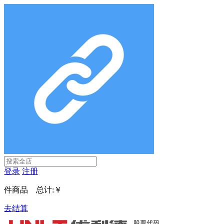
登录
注册
件商品 总计:
￥
去结算