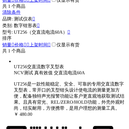
销量

价格


上架时间

仅显示有货
共
1
个商品
清除条件
品牌: 测试仪表

类别: 数字钳形表

型号: UT256（交直流电流60A）

排序
销量

价格


上架时间

仅显示有货
共
1
个商品
UT256交直流数字叉型表
NCV测试 真有效值 交直流电流60A
UT256是一款性能稳定、安全、可靠的专用交直流数字
叉型表，常开口的叉型钳头设计使电流的测量更加方
便，配备独特声光报警功能让客户更直观地获取测试结
果。且具有背光、REL/ZERO/HOLD功能，外壳外观时
尚，结实耐用，方便携带，是用户理想的测量工具。
￥ 480.00