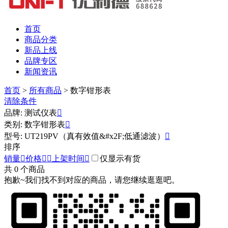
首页
商品分类
新品上线
品牌专区
新闻资讯
首页
>
所有商品
>
数字钳形表
清除条件
品牌: 测试仪表

类别: 数字钳形表

型号: UT219PV（真有效值&#x2F;低通滤波）

排序
销量

价格


上架时间

仅显示有货
共
0
个商品
抱歉~我们找不到对应的商品，请您继续逛逛吧。