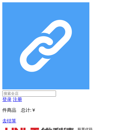
登录
注册
件商品 总计:
￥
去结算