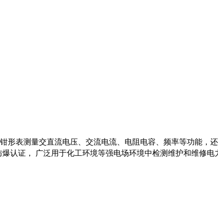
形表测量交直流电压、交流电流、电阻电容、频率等功能，还具备防水防尘、
T130 ℃Dc防爆认证， 广泛用于化工环境等强电场环境中检测维护和维修