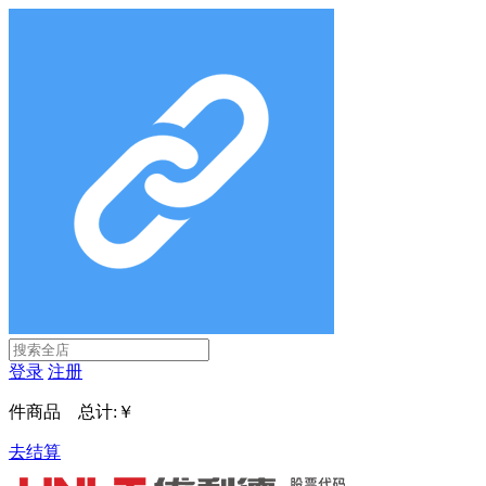
登录
注册
件商品 总计:
￥
去结算