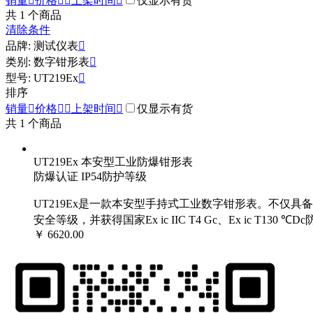
销量

价格


上架时间

仅显示有货
共
1
个商品
清除条件
品牌: 测试仪表

类别: 数字钳形表

型号: UT219Ex

排序
销量

价格


上架时间

仅显示有货
共
1
个商品
UT219Ex 本安型工业防爆钳形表
防爆认证 IP54防护等级
UT219Ex是一款本安型手持式工业数字钳形表。不仅具备钳
安全等级，并获得国家Ex ic IIC T4 Gc、Ex ic 
￥ 6620.00