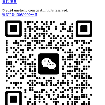
售后服务
© 2024 uni-trend.com.cn All rights reserved.
粤ICP备13089200号-5