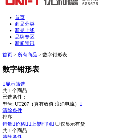
首页
商品分类
新品上线
品牌专区
新闻资讯
首页
>
所有商品
>
数字钳形表
数字钳形表

显示筛选
共
1
个商品
已选条件：
型号: UT207（真有效值 浪涌电流）

清除条件
排序
销量

价格


上架时间

仅显示有货
共
1
个商品
清除条件