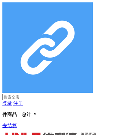
登录
注册
件商品 总计:
￥
去结算