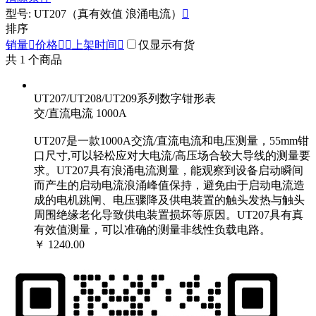
型号: UT207（真有效值 浪涌电流）

排序
销量

价格


上架时间

仅显示有货
共
1
个商品
UT207/UT208/UT209系列数字钳形表
交/直流电流 1000A
UT207是一款1000A交流/直流电流和电压测量，55mm钳
口尺寸,可以轻松应对大电流/高压场合较大导线的测量要
求。UT207具有浪涌电流测量，能观察到设备启动瞬间
而产生的启动电流浪涌峰值保持，避免由于启动电流造
成的电机跳闸、电压骤降及供电装置的触头发热与触头
周围绝缘老化导致供电装置损坏等原因。UT207具有真
有效值测量，可以准确的测量非线性负载电路。
￥ 1240.00