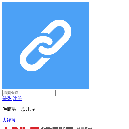
登录
注册
件商品 总计:
￥
去结算